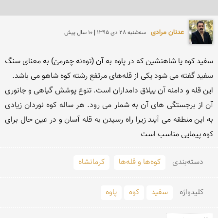
عدنان مرادی
سه‌شنبه 28 دی 1395 | 10 سال پیش
سفید کوە یا شاهنشین کە در پاوە به آن (توەنە چەرمێ) به معنای سنگ 
این قلە و دامنه آن ییلاق دامداران است. تنوع پوشش گیاهی و جانوری 
آن از برجستگی های آن به شمار می رود. هر سالە کوه نوردان زیادی 
بە این منطقە می آیند زیرا راە رسیدن به قلە آسان و در عین حال برای 
کوە پیمایی مناسب است
دسته‌بندی
کوه‌ها و قله‌ها
کرمانشاه
کلید‌واژه
سفید
کوە
پاوە