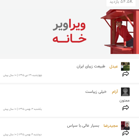
54.5K بازدید
عبدل 
طبیعت زیبای ایران
چهارشنبه 29 دی 1395 | 10 سال پیش
آرام  
ممنون 
يكشنبه 3 بهمن 1395 | 10 سال پیش
مجیدرضا 
بسیار عالی.با سپاس
دوشنبه 4 بهمن 1395 | 10 سال پیش