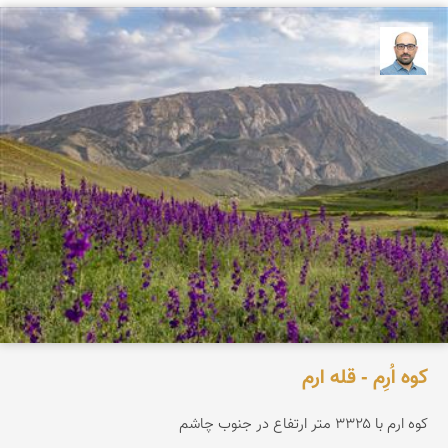
بابک ارجمندی
کوه اُرِم - قله ارم
کوه ارم با ۳۳۲۵ متر ارتفاع در جنوب چاشم