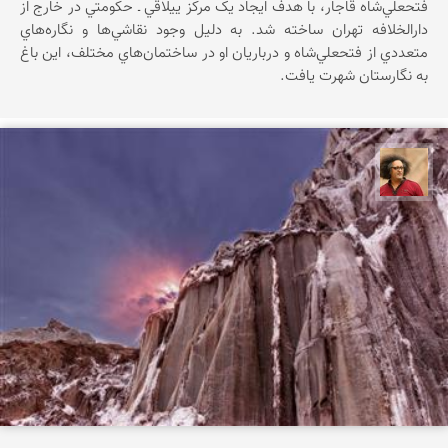
فتحعلي‌شاه قاجار، با هدف ايجاد يک مرکز ييلاقي ـ حکومتي در خارج از
دارالخلافه تهران ساخته شد. به دليل وجود نقاشي‌ها و نگاره‌هاي
متعددي از فتحعلي‌شاه و درباريان او در ساختمان‌هاي مختلف، اين باغ
به نگارستان شهرت يافت.
مصطفی ربیعی بهشتی