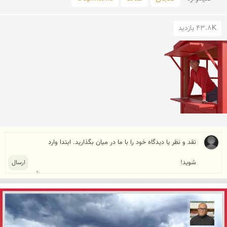
43.8K بازدید
مازیار ذاکری