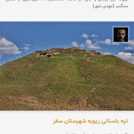
سنگسر (مهدی شهر)
عباس رحمانی
تپه باستانی زیویه شهرستان سقز