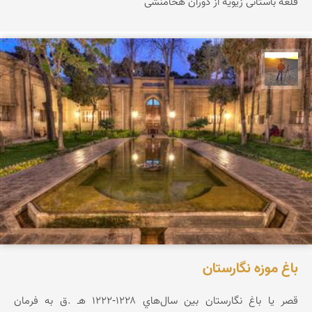
قلعه باستانی زیویه از دوران هخامنشی
مهدی مخلصیان
باغ موزه نگارستان
قصر يا باغ نگارستان بين سال‌هاي ۱۲۲۸-۱۲۲۲ هـ .ق به فرمان