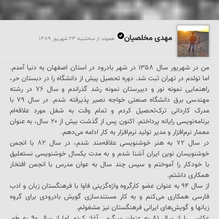
مهدی مخلصیان
هموند از سه‌شنبه 23 شهريور 1389
من در شهریور سال ۱۳۵۸ در شهر بادرود در استان اصفهان به دنیا آمدم. 
اما تولدم در تهران ثبت شد. دوره تحصیل پیش از دانشگاه را در دبستان حر، 
راهنمایی نمونه نور و دبیرستان نمونه رشد گذراندم و سال ۷۶ در رشته 
مهندسی برق دانشگاه صنعتی خواجه نصیر پذیرفته شدم. در سال ۷۹ با 
مدرک کاردانی ترک‌تحصیل کردم و تمام وقت به شغل مورد علاقه‌ام 
برنامه‌نویسی رایانه پرداختم. اکنون پس از گذشت بیش از ۲۰ سال، به عنوان 
در سال ۷۲ به هنر خوشنویسی علاقه‌مند شدم، در سال ۸۲ با انجمن 
خوشنویسان نوین ایران آشنا شدم و به مدت یکسال خوشنویسی نستعلیق 
با خودکار را آموختم و سپس چند سال به عوان مدرس با انجمن افتخار 
از سال ۹۴ به عنوان عضو کارگروه واژه‌گزینی فاوا با فرهنگستان زبان و ادب 
فارسی همکاری می‌کنم و به کار مستند‌سازی گویش بادرودی برای گروه 
عکاسی را از سال ۸۱ به عنوان سرگرمی آغاز کردم اما از سال ۹۰ به طور 