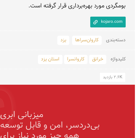
بومگردی مورد بهره‌برداری قرار گرفته است.
kojaro.com
دسته‌بندی
کاروان‌سراها
یزد
کلید‌واژه
خرانق
کاروانسرا
استان یزد
2.6K بازدید