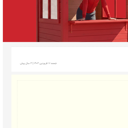
جمعه 17 فروردين 1403 | 3 سال پیش