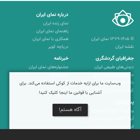
درباره نمای ایران
نمای زنده ایران
راهنمای نمای ایران
© ۱۳۷۹-۱۴۰۵ نمای ایران
همکاری با نمای ایران
نقشه ایران
دریاچه کویر
جغرافیای گردشگری
خبرنامه
دیدنی‌های طبیعی ایران
جشنواره‌های نمای ایران
جاذبه‌های تاریخی ایران
بوم‌گردی‌ها
دانستنی‌های فرهنگی
محتوای آموزشی
وب‌سایت ما برای ارایه خدمات از کوکی استفاده می‌کند. برای
کوه‌ها و قله‌های ایران
پیکمی
آشنایی با قوانین ما اینجا کلیک کنید!
پشتیبانان
آگاه هستم!
ویراویر™ راهکار هوشمند
اُیو™ راهکار هوشمندسازی
فرداپدید؛ تعالی کسب و کار
کلک آزادگان