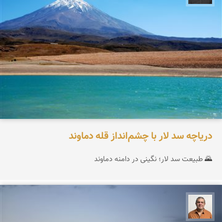
دریاچه سد لار با چشم‌انداز قله دماوند
🌄 طبیعت سد لار؛ نگینی در دامنه دماوند
مجید حمیدا