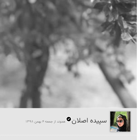
سپیده اصلان
هموند از جمعه 4 بهمن 1398