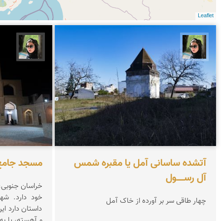
Leaflet
سپیده اصلان
سپیده
آتشده ساسانی آمل یا مقبره شمس
مسجد جامع
آل‌ رســـــول
خراسان جنوبی، 
خود دارد. شهر
چهار طاقی سر بر آورده از خاک آمل
داستان دارد این
و آهسته، پا ب