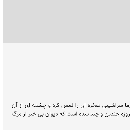
١-افسانه ها می گویند حضرت سلیمان ملكه صبا را در كوهی مرتفع سكنی داد. او برای در امان ماندن ملكه از سرما سراشیبی صخره ای را لمس كرد و چشمه ای از آن 
جاری شد سپس ٥٠ تن از دیوان را فرمان داد تا به زیر زمین بروند و در جوار چشمه كوره ای از آتش به پا كنند و امروزه چندین و چند سده است كه دیوان بی خبر از مرگ 