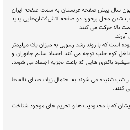
اما جدا از افسانه ها دلیل علمی و زمین شناختی برای  گرمای آب وجود دارد هنگام تشكیل قاره ها در هفتاد میلیون سال پیش صفحه عربستان به سمت صفحه ایران 
مركزی شروع به حركت كرد و با حركت این صفحه به سمت بالا و به زیر صفحه اوراسیا یا ایران مركزی و در اثر ذوب شدن محل برخورد دو صفحه آتش‌فشان‌هایی پدید 
٢-در كنار مجموعه تخت سلیمان، كوه رسوبی زندان سلیمان در ٥ كیلومتری آن قرار دارد. این مجموعه چشمه ای بوده است كه با روند رشد رسوبی به میزان یك میلیمتر 
در سال طی دوملیون سال به شكل مخروط تو خالی شكل گرفته است. اولین موضوعی كه  كه پس از فرود به داخل كوه جلب توجه می كند اجساد سالم جانوران و 
پرندگان بخاطر گاز گوگرد است كه از كف متصاعد می شود و اجساد تا مدت ها سالم می مانند زیراكه گوگرد باعث میشود باكتری هایی كه باعث تجزیه اجساد می شوند. 
طبق افسانه دیو هایی كه انگشتر حضرت سلیمان را دزدیده بودند در این كو ه ها اسیر شده اند.و ناله های آن ها در شب شنیده می شوند به احتمال زیاد، صدای ناله ها 
منبع: با تشكر بسیار زیاد  از مجموعه خوش ساخت مستند اسرار دریاچه به کارگردانی آقای آرمین ایثاریان و گروه ایشان كه با محدودیت ها و تحریم های موجود شناخت 