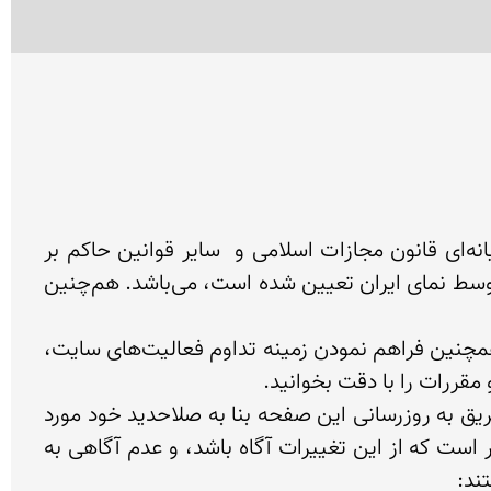
مستند به ماده ۱۰ قانون مدنی و بر اساس مقررات قانون تجارت الکترونیک مصوب سال ۱۳۸۲ ، فصل جرایم رایانه‌ای قانون مجازات اسلامی و  سایر قوانین حاکم بر 
 به منزله اعلام موافقت و قبول شرایط و تعهدات ناشی از این توافق نامه که توسط نمای ایران تعیین شده است، می‌باشد. هم‌چنین 
تمامی افراد حقیقی و حقوقی جهت استفاده از خدمات سایت نمای ایران ، به منظور حفظ حقوق كاربران دیگر و همچنین فراهم نمودن زمینه تداوم فعالیت‌هاﻯ سایت، 
 لازم به ذکر است نمای ایران این حق را برای خود محفوظ نگاه می‌دارد که هر کدام از شرایط و ضوابط ذیل را از طریق به روزرسانی این صفحه بنا به صلاحدید خود مورد 
بازبینی و تغییر قرار دهد و اگرچه این موضوع را به طرق مختلف به کاربران اعلام خواهد کرد اما این وظیفه کاربر است که از این تغییرات آگاه باشد، و عدم آگاهی به 