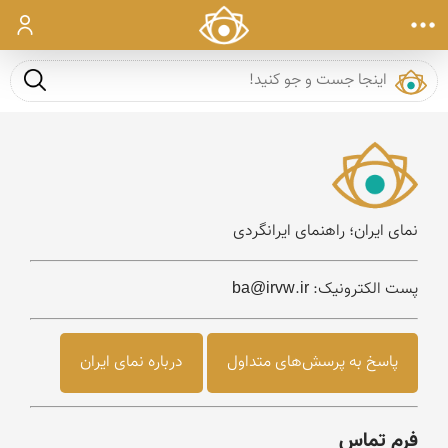
ورود
جست و ج
نمای ایران؛ راهنمای ایرانگردی
پست الکترونیک: ba@irvw.ir
پاسخ به پرسش‌های متداول
درباره نمای ایران
فرم تماس