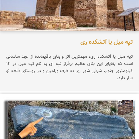
تپه میل یا آتشکده ری
تپه ميل يا آتشكده ری، مهمترين اثر و بنای باقيمانده از عهد ساسانی
است كه بقايای اين بنای عظيم برفراز تپه ای به نام تپه ميل در 12
كيلومتری جنوب شرقی شهر ری به طرف ورامين و در روستای قلعه نو
قرار دارد.
محمد ناصری فرد