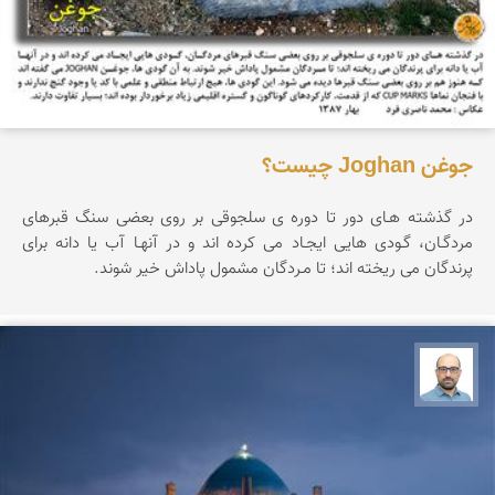
جوغن Joghan چیست؟
در گذشته هـای دور تا دوره ی سلجوقی بر روی بعضی سنگ قبرهای
مردگـان، گـودی هایی ایجـاد می کرده اند و در آنهـا آب یا دانه برای
پرندگان می ریخته اند؛ تا مـردگان مشمول پاداش خیر شوند.
بابک ارجمندی