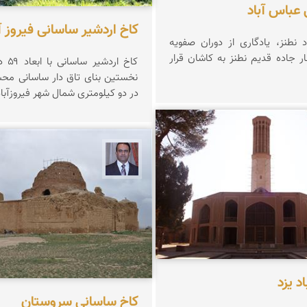
 عباس آباد
كاخ اردشیر ساسانی فیروز آ
 نطنز، یادگاری از دوران صفویه
ر جاده قدیم نطنز به کاشان قرار
نخستین بنای تاق دار ساسانی مح
در دو کیلومتری شمال شهر فیروزآباد 
لطانی
نادر چقاجردی
د یزد
کاخ ساسانی سروستان