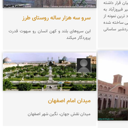
ن قرار داشته
 فیروزآباد به
باط بوده است. مشهود ترین نمونه از
سرو سه هزار ساله روستای طرز
ایی ساخته شده
دشیر ساسانی
این سروهای بلند و کهن انسان رو مبهوت قدرت
پروردگار میکند
رحیم زیوری
میدان امام اصفهان
میدان نقش جهان، نگین شهر اصفهان