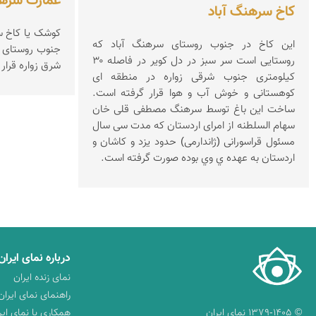
عمارت سرهن
کاخ سرهنگ آباد
کوشک یا کاخ س
این کاخ در جنوب روستای سرهنگ آباد که
روستایی است سر سبز در دل کویر در فاصله ۳۰
شرق زواره قرار 
کیلومتری جنوب شرقی زواره در منطقه ای
کوهستانی و خوش آب و هوا قرار گرفته است.
ساخت این باغ توسط سرهنگ مصطفی قلی خان
سهام السلطنه از امرای اردستان که مدت سی سال
مسئول قراسورانی (ژاندارمی) حدود یزد و کاشان و
اردستان به عهده ي وي بوده صورت گرفته است.
درباره نمای ایران
نمای زنده ایران
راهنمای نمای ایران
© ۱۳۷۹-۱۴۰۵ نمای ایران
همکاری با نمای ایر