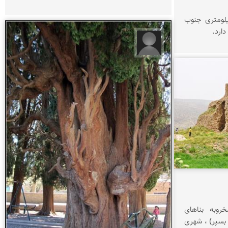
انی سروستان در ۷.۵ کیلومتری جنوب
ارد.
آرام آرمانه
روبه بناهای
ا بسپر) ، شهری