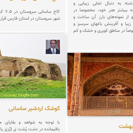
گذشته به دنبال تجلی زیبایی و
بیشتر هنر خود، مخصوصا در
کاخ ساس
 از نمونه‌های بارز آن ساخت و
شهر سروستان در استان فارس قرار د
 زیبا و آفرینش باغهای سرسبز و
وصاً در مناطق کویری و خشک و کم
نادر چقاجردی
 ربیعی بهشتی
کوشک اردشیر ساسانی
با توجه به شواهد و بقایای مخ
بهشت
باقیمانده در دشت پُشت پَر (بُزپَز ی