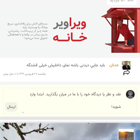
53.5K بازدید
عدنان 
بايد جايي ديدنى باشه نماى داخليش خيلى قشنگه
يكشنبه 27 فروردين 1396 | 10 سال پیش
مهدی مخلصیان