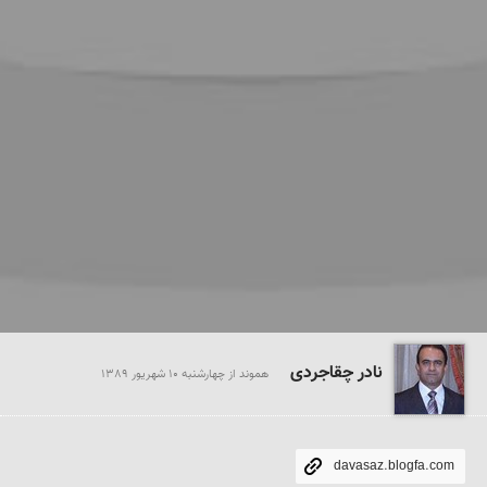
نادر چقاجردی
هموند از چهارشنبه 10 شهريور 1389
davasaz.blogfa.com