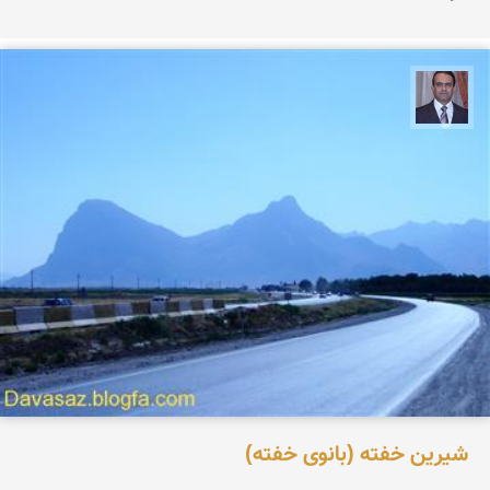
نادر چقاجردی
شیرین خفته (بانوی خفته)