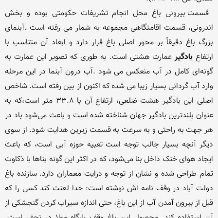
 قسمت بیرونی باغ محل انجام تشریفات حکومتی بوده و بخش 
اندرونی، قسمت اقامتگاهی مجموعه به شمار می رفته است .آبنمای 
بزرگ باغ دقیقاً بر محور اصلی باغ قرار دارد و ابعاد آن متناسب با 
ارتفاع 
بادگیر
 عمارت هشتی است. به طوری که تصویر این عمارت به 
گونه‌ای کامل در آب منعکس می شود .آب درون آبنما در این مرحله 
وارد آب گردانی بسیار زیبا می شده که اکنون از بین رفته است. شاخص 
اصلی این بادگیر هشت ضلعی، ارتفاع آن با ۳۳.۸ متر است،که به 
عنوان بلندترین بادگیر جهان شناخته شده است و باعث می‌شود باد در 
هر جهت به راحتی و به سرعت به قسمت زیرین هدایت شود. از سوی 
دیگر آنچه بسیار جالب توجه است تعبیه حوزه آبی است، که باعث 
ایجاد هوای خنک داخل بنا می‌شود، که در اکثر این گونه بناها با ذکاوت 
تمام طراحی شده و نشان از توجه و درایت معماران دارد. سازنده باغ 
دولت آباد در وقف نامه اش نوشته است: خدا لعنت کند کسی را که 
قبل از بیرون آمدن آب از این باغ، حتی اندازه سیراب کردن گنجشکی از 
آن استفاده کند. محصول این باغ وقف بارگاه مولا در نجف است. 