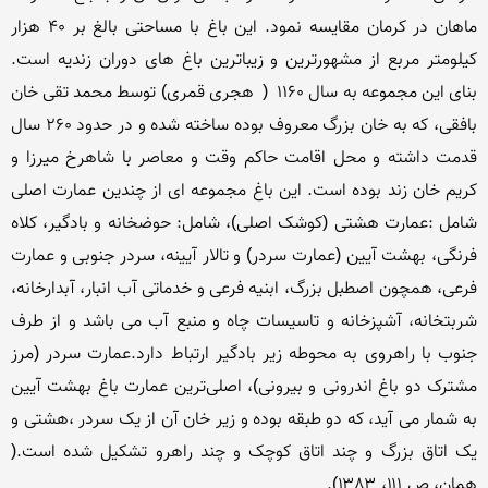
ماهان در کرمان مقایسه نمود. این باغ با مساحتی بالغ بر ۴۰ هزار 
کیلومتر مربع از مشهورترین و زیباترین باغ های دوران زندیه است. 
بنای این مجموعه به سال ۱1۶۰  (  هجری قمری) توسط محمد تقی خان 
بافقی، که به خان بزرگ معروف بوده ساخته شده و در حدود ۲۶۰ سال 
قدمت داشته و محل اقامت حاکم وقت و معاصر با شاهرخ میرزا و 
کریم خان زند بوده است. این باغ مجموعه ای از چندین عمارت اصلی 
شامل :عمارت هشتی (کوشک اصلی)، شامل: حوضخانه و بادگیر، کلاه 
فرنگی، بهشت آیین (عمارت سردر) و تالار آیینه، سردر جنوبی و عمارت 
فرعی، همچون اصطبل بزرگ، ابنیه فرعی و خدماتی آب انبار، آبدارخانه، 
شربتخانه، آشپزخانه و تاسیسات چاه و منبع آب می باشد و از طرف 
جنوب با راهروی به محوطه زیر بادگیر ارتباط دارد.عمارت سردر (مرز 
مشترک دو باغ اندرونی و بیرونی)، اصلی‌ترین عمارت باغ بهشت آیین 
به شمار می آید، که دو طبقه بوده و زیر خان آن از یک سردر ،هشتی و 
یک اتاق بزرگ و چند اتاق کوچک و چند راهرو تشکیل شده است.( 