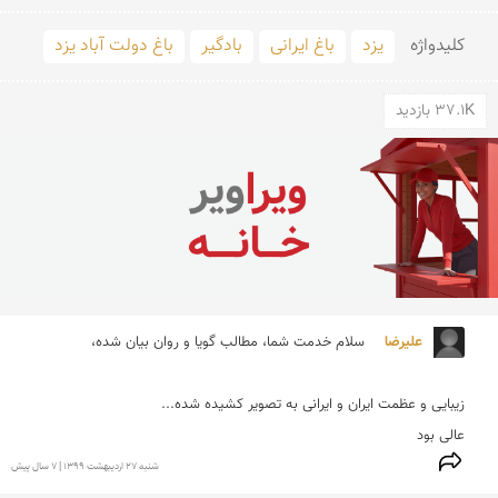
کلید‌واژه
یزد
باغ ایرانی
بادگیر
باغ دولت آباد یزد
37.1K بازدید
علیرضا  
عالی بود 

شنبه 27 ارديبهشت 1399 | 7 سال پیش