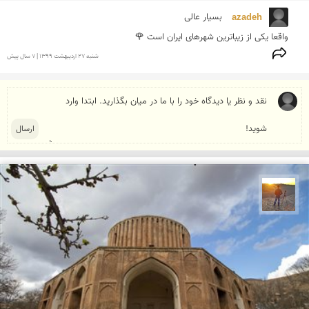
azadeh 
واقعا یکی از زیباترین شهرهای ایران است 🌹
شنبه 27 ارديبهشت 1399 | 7 سال پیش
مهدی مخلصیان