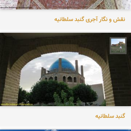
نقش و نگار آجری گنبد سلطانیه
مظفر کشاورزمحمدیان
گنبد سلطانیه