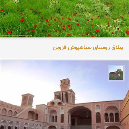
ییلاق روستای سیاهپوش قزوین
مظفر کشاورزمحمدیان