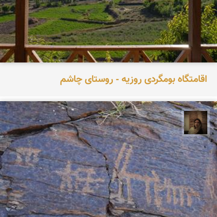
اقامتگاه بومگردی روزیه - روستای چاشم
پروین هاوش