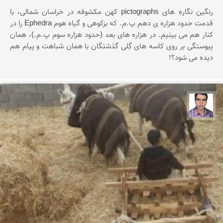
رنگین نگاره های pictographs کهن مکشوفه در خراسان شمالی، با
قدمت حدود هزاره ی دهم پ.م. که بزکوهی و گیاه هوم Ephedra را در
کنار هم می بینیم. در هزاره های بعد (حدود هزاره سوم پ.م.)، همان
پیوستگی بر روی کاسه های گِلی گذشتگان با همان شباهت و پیام هم
دیده می شود؟!
حسن صفری