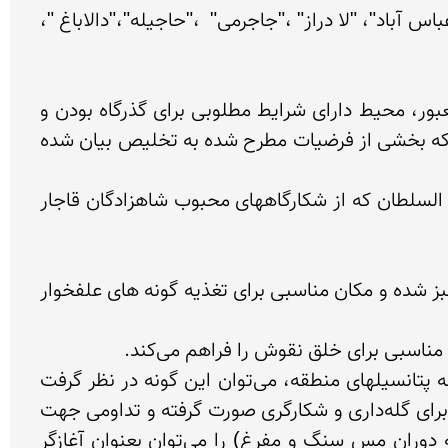
عمده سنگ نگاره ها در مناطق مختلف  از دشت گلپایگان قرار گرفته است که از جمله آنان :"غرقاب" ، "کوچری"، "عباس آباد"، "لا دراز" ،"جاجرمی"  ،"حاجیله"،"دالاباغ "، 
در بدو ورود به دشت گلپایگان، با دیدن دشت فراخ، عبور رودخانه و بدنه‌های سنگی نه چندان سخت و صعب العبور، محیط دارای شرایط مطلوبی برای گذرگاه بودن و 
عبور دامداران و کشاورزان به نظر میرسد. دلیل گستردگی نقوش در منطقه تیمره از مناظر دیگر نیز بررسی گردیده که بخشی از فرضیات مطرح شده به تخلیص بیان شده 
- نزدیکی به مناطق شکارگاهی، ازجمله "موته" واقع در شرق و جنوب منطقه و شکارگاه الوند گلپایگان و تخت ظل السلطان که از شکارگاههای محبوب شاهزادگان قاجار 
- برآفتاب و گرمگاه بودن کوههای شمالی گلپایگان که  باعث می‌شود در فصول سرد گیاهان زودتر از دیگر مناطق سبز شده و مکان مناسبی برای تغذیه گونه های علفخوار 
- وجود آب را میتوان آغازگر تمدنهای بزرگ دانست، دشت گلپایگان نیز دارای منابع آبی فراوانی است و با توجه به پتانسیلهای منطقه، می‌توان این گونه در نظر گرفت 
زایایی تمدن در این منظقه با نسل شکارگران بوده است، و پس از آن کشاورزی در دشت و دوباره بازگشت به کوه برای گله‌داری و شکارگری صورت گرفته و تداومی جهت 
نگارگری بر روی سنگها بوده است. تپه‌های تاریخی "چغاحسن" و "لهرامش" (تپه های پیش از تاریخی متعلق به دوران مس سنگ و مفرغ) را می‌توان بعنوان آغازگر 