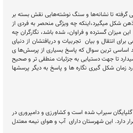
با گذر از منطقه تیمره واقع در دشت گلپایگان، متوجه نماد‌ها و سنگ نگاره های فراوانی از نقوش انسانی و حیوانی گرفته تا نشانه‌ها و سنگ نوشته‌هایی نقش بسته بر 
صخره های سنگی در منطقه می‌شویم که گذشته از داستان های روایت شده از این آثار، پرسش های بسیاری درذهن شکل میگیرد،اینکه چه ویژگی منحصر به فردی از 
لحاظ جغرافیایی،اقلیمی و یا اجتماعی و فرهنگی در این منطقه باعث شده تا بستر شکل گیری سنگ‌نگاره‌هایی تا این میزان گسترده و فراوان، شده باشد، نگارگران چه 
کسانی و با چه هدفی بوده‌اند، آیا صرفا این نقوش بیانی از روزمرگی هایشان بوده و یا داستان و فلسفه و یا راهی برای انتقال و بیان  تجربیات و دریافتشان از دنیای 
پیرامونشان بوده است. سوالاتی از این دست و سوالات فراوان دیگری برای مشاهده گران مطرح میشود، اما شاید اساسی ترین سوال که پاسخ بسیاری از پرسش‌ها ی 
دیگر نیز در گرو پاسخ به آن باشد، دانستن"زمان" ایجاد سنگ نگاره هاست. اهمیت این موضوع پژوهشگران را وامیدارد تا جهت دستیابی به جزئیات منطقی تر و صحیح 
تر، از تخمین های حدودی پرهیز و از روشهای علمی تر و دقیقتری جهت زمان سنجی نزدیکتر به واقعیت در مورد زمان شکل گیری نگاره ها و پاسخ به دیگر پرسشها 
 دشت گلپایگان یکی از بزرگترین جلگه‌های حاصلخیز استان اصفهان محسوب می‌شود که از دیرباز توسط رودخانه گلپایگان سیراب شده است و کشاورزی و دامپروری در 
آن رونق خوبی دارد .گلپایگان در بخش شمال غربی استان اصفهان ،در خطوط مرزی استان‌های مرکزی و لرستان قرار دارد. این شهرستان دارای  آب و هوای نیمه معتدل 