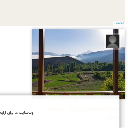
Leaflet
مبینا جعفری
اقامتگاه بومگردی روزیه - روستای
وب‌سایت ما برای ارایه
چاشم