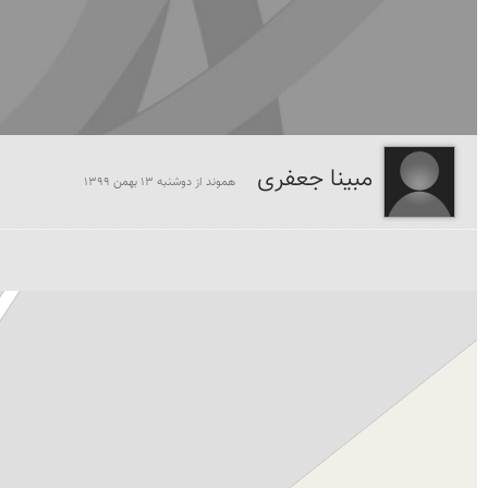
مبینا جعفری
هموند از دوشنبه 13 بهمن 1399