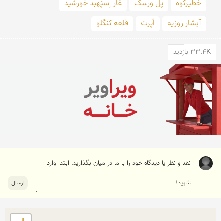
خطیرکوه
پل ورسک
غار اِسپَهبد خورشید
آبشار روزیه
اُپرت
قلعه کنگلو
33.4K بازدید