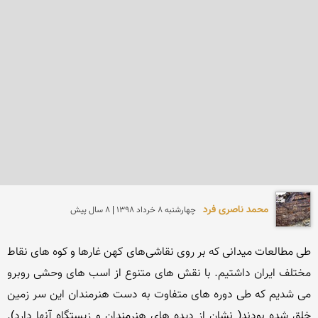
محمد ناصری فرد
چهارشنبه 8 خرداد 1398 | 8 سال پیش
طی مطالعات میدانی که بر روی نقاشی‌های کهن غارها و کوه های نقاط 
مختلف ایران داشتیم. با نقش های متنوع از اسب های وحشی روبرو 
می شدیم که طی دوره های متفاوت به دست هنرمندان این سر زمین 
خلق شده بودند( نشان از دیده های هنرمندان و زیستگاه آنها دارد). 