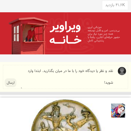
41.6K بازدید
فاطمه کریمیان