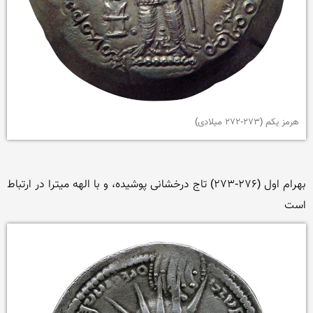
هرمز یکم (273-272 میلادی)
بهرام اول (276-273) تاج درخشانی پوشیده، و با الهه میترا در ارتباط 
است
