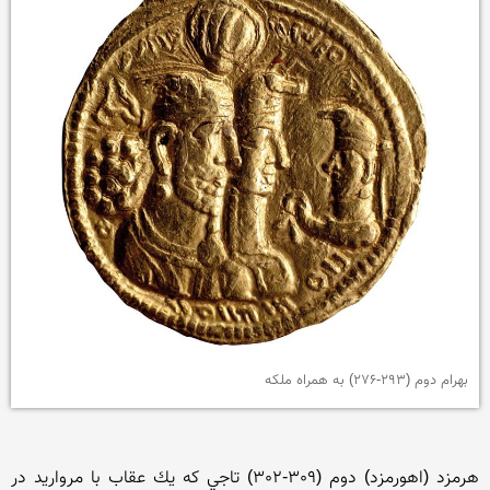
بهرام دوم (293-276) به همراه ملکه
هرمزد (اهورمزد) دوم (309-302) تاجي كه يك عقاب با مرواريد در 