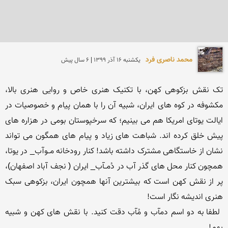
محمد ناصری فرد
يكشنبه 16 آذر 1399 | 6 سال پیش
تک نقش بزکوهی کهن، با تکنیک هنری خاص و روایی هنری بالا، 
مکشوفه در کوه های ایران، شبیه آن را با همان پیام و خصوصیات در 
ایالت یوتای امریکا هم می بینیم؛ که سرخپوستان بومی در هزاره های 
پیش خلق کرده اند. شباهت های زیاد و پیام های همگون می تواند 
نشان از خاستگاهی مشترک داشته باشد! کنار رودخانه مــوآب_ در یوتا، 
همچون کنار محل های گذر آب در دُمــآب_ ایران ( نجف آباد اصفهان)، 
پر از نقش کهن است که بیشترین آنها همچون ایران، بزکوهی سبک 
 لطفا به دو اسم دمآب و مُآب دقت کنید. با نقش های کهن و شبیه 
بهم!
