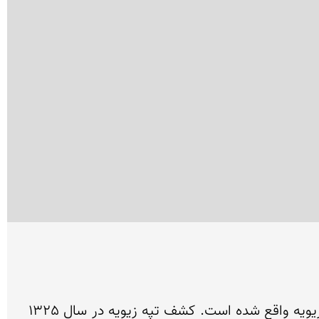
قلعه باستانی زیویه به فاصله ۵۵ کیلومتری جنوب شرق شهرستان سقز در استان کردستان و در شمال روستای زیویه واقع شده است. کشف تپه زیویه در سال 1325 