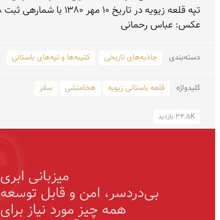
عکس: عباس رحمانی

دسته‌بندی
جاذبه‌های تاریخی
کتیبه‌ها و تپه‌های باستانی
کلید‌واژه
قلعه باستانی زیویه
هخامنشی
سقز
34.5K بازدید