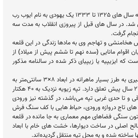
نخستین عملیات باستان شناسی در این منطقه توسط رابرت رایسون آمریکایی در سال 1946 انجام گرفت. در فاصله سال های 1325 تا 1333 یک یهودی به نام ایوب رب 
نوع به مدت 8 سال اقدام به کاووش در قلعه زیویه کرد. در این هشت سال متوالی 90 درصد از سطح تپه کاوش شد. در سال های قبل از پیروزی انقلاب به مدت سه‌ 
از اواسط قرن هشتم تا اوایل دوره هخامنشی زندگی در این قلعه وجود داشته است و با به سلطنت رسیدن داریوش هخامنشی و تهاجم وی به مادها زندگی در این قلعه 
به پایان رسیده است. از قلعه زیویه در سالنامه‌های آشوری ذکرشده است و بیان شده که به دنبال شورش و طغیان اقوام مانایی (سده نهم تا ششم پیش از میلاد) از 
طریق قلعه این تپه عملیات‌های جنگی صورت گرفته است. اکثر قریب به اتفاق باستانشناسان را عقیده بر این است که ایزیپیه یا زیپیای ذکر شده در سالنامه مذکور 
در سال 1376 در قلعه باستانی زیویه قطعاتی از عاج به دست آمد که روی آن صحنه‌هایی از شکار و نقوش اساطیری به طرز بسیار ماهرانه در ابعاد 8×3 سانتی‌متر به 
صورت برجسته  صحنه اساطیری با موجودی ترکیبی از ماهی، انسان و گاو نقش شده بود، این آثار احتمالاً به 2700 سال پیش تعلق دارد. تپه زیویه نزدیک به 40 هکتار 
وسعت دارد و ارتفاع آن از سطح زمین به 90 تا 110 متر می رسد. تنها راه دسترسی آسان به قلعه در بخشهای شرقی و تا حدی غربی تپه می‌باشد، در گذشته نیز ورودی 
اصلی قلعه را در قسمت شرقی تپه ساخته‌اند. دروازه ورودی قلعه با تعداد بیست و دو پله سنگ‌چین و پایه ستون های تاج دروازه ورودی، حیاط هایی با کف سنگ فرش 
و تخت‌گاه های گوناگون، دیوار خشتی و قطور ارگ مرکزی، اطاق های تودرتو و دوطبقه، تالار ستوندار با 16 پایه ستون سنگی فضاهای مهم معماری به جا مانده در قلعه 
زیویه است. ضخامت و قطر دیوارهای خشتی مابین دو الی هفت متر بنا بر عملکرد دیوارها متفاوت می‌باشد. مصالح اصلی در ساخت دیوارها، خشت های خام با ابعاد 