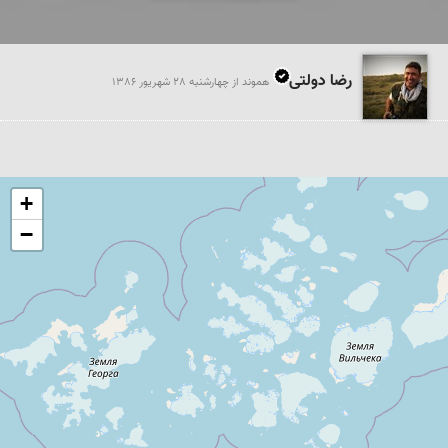
رضا دولتی
هموند از چهارشنبه 28 شهريور 1386
+
−