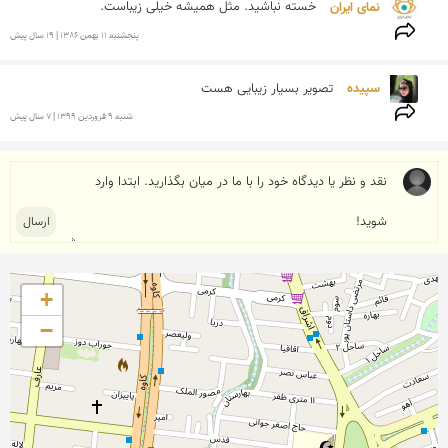
نمای ایران 
خسته نباشید. مثل همیشه خیلی زیباست.
پنجشنبه 11 بهمن 1386 | 19 سال پیش
سپیده 
تصویر بسیار زیبایی هست
شنبه 9 فروردين 1399 | 7 سال پیش
+
−