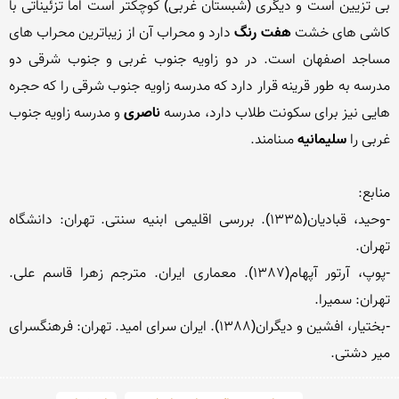
بى تزیین است و دیگرى (شبستان غربى) کوچکتر است اما تزئیناتی با 
کاشی های خشت 
هفت رنگ
 دارد و محراب آن از زیباترین محراب های 
مساجد اصفهان است. در دو زاویه جنوب غربى و جنوب شرقى دو 
مدرسه به طور قرینه قرار دارد که مدرسه زاویه جنوب شرقى را که حجره‏ 
هایى نیز براى سکونت طلاب دارد، مدرسه 
ناصرى 
و مدرسه زاویه جنوب 
غربى را 
سلیمانیه 
-وحید، قبادیان(1335). بررسی اقلیمی ابنیه سنتی. تهران: دانشگاه 
-پوپ، آرتور آپهام(1387). معماری ایران. مترجم زهرا قاسم علی. 
-بختیار، افشین و دیگران(1388). ایران سرای امید. تهران: فرهنگسرای 
میر دشتی.