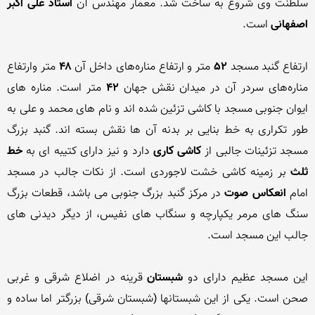
سلطنت وى شروع به ساخت شد. معمار مهندس آن 
استاد على ‏اکبر 
اصفهانى
ارتفاع‌ گنبد مسجد 
۵۲ 
متر و ارتفاع‌ مناره‌های‌ داخل‌ آن ‌
۴۸ 
متر وارتفاع‌ 
مناره‌های‌ سردر آن‌ در میدان‌ نقش‌ جهان 
۴۲ 
متر است.‌ مناره های 
ایوان جنوبی مسجد با کاشی تزئین شده اند و نام های محمد و علی به 
طور تکراری به خط بنایی بر بدنه آن ها نقش بسته اند. گنبد بزرگ 
مسجد تزئینات جالبی از 
کاشی کاری
 دارد و نیز دارای کتیبه ای به 
خط 
ثلث
 بر زمینه کاشی خشت لاجوردی است. از نکات جالب در مسجد 
امام 
انعکاس صوت
 در مرکز گنبد بزرگ جنوبی می باشد، قطعات بزرگ 
سنگ های مرمر یکپارچه و سنگاب های نفیس، از دیگر دیدنی های 
این مسجد عظیم داراى دو 
شبستان 
قرینه در اضلاع شرقى و غربى 
صحن است. یکى از این شبستانها (شبستان شرقى) بزرگتر اما ساده و 