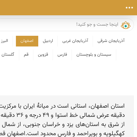
آذربایجان شرقی
آذربایجان غربی
اردبیل
اصفهان
البرز
سیستان و بلوچستان
فارس
قزوین
قم
گلستان