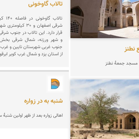
تالاب گاوخونی
تالاب گا
شرقی اصفهان و 30 کیلو
قرار دارد. این تالاب در جنوب شر
و شهر ورزنه، شمال شرقی بخش 
جنوب غربی شهرستان نایین و غرب
نطنز
از استان یزد و شمال غرب کویر ابرقو ق
مسجد جمعهٔ نطنز
دریاچه کویر
مخلصیان
شنبه به در زواره
اهالی زواره بعد از ظهر اولین شنبۀ س