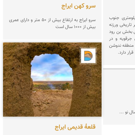
سرو کهن ایراج
وخونی در فاصله 140 کیلومتری جنوب
سرو ایراج به ارتفاع بیش از ۵۰ متر و دارای عمری
متری شهر تاریخی ورزنه
بیش از ۱۰۰۰ سال است
قی بخش بن رود
جرقویه و در
 منطقه ندوشن
رار دارد.
دریاچه کویر
ال نو ...
قلعۀ قدیمی ایراج