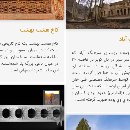
کاخ هشت بهشت
آباد
کاخ هشت‌ بهشت یک کاخ تاریخی د
جنوب روستای سرهنگ آباد که
ساخته شده‌است. ساختمان این کا
روستایی است سر سبز در دل کویر در فاصله ۳۰
در میان باغی بزرگ بنا شده‌است
وب شرقی زواره در منطقه ای
این بنا به شیوه اصفهانی است.
وش آب و هوا قرار گرفته است.
 توسط سرهنگ مصطفی قلی خان
سهام السلطنه از امرای اردستان که مدت سی سال
ی (ژاندارمی) حدود یزد و کاشان و
مهدی مخلصیان
ده ي وي بوده صورت گرفته است.
لطانی