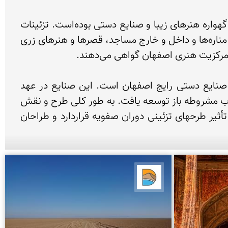
استان اصفهان یکی از بزرگ‌ترین مراکز تولید انواع مختلف صنایع دستی ایران بشمار می‌رود. این استان از دیرباز گهواره هنرهای زیبا و صنایع دستی بوده‌است. تزئینات 
آجری، کاشی کاری، گچ بری و انواع خط در آثار تاریخی اصفهان، از قرن‌ها پیش تا دوره معاصر، بر اطراف و جوانب مناره‌ها و داخل و خارج مساجد، قصرها و هنرهای زری 
سیم کشی، زرکشی، زربافی، گلابتون دوزی، منبت گلپایگان، پولک دوزی، زنجیره بافی، قالی بافی و نساجی از صنایع دستی رایج اصفهان است. این صنایع در عهد 
شاهان صفوی رونق فراوان داشت. در دوران قاجاریه، بازار صنایع دستی در اصفهان از رونق افتاد. ولی بعد از انقلاب مشروطه باز توسعه یافت. به طور کلی طرح و نقش 
عموم دست ساخته‌های اصفهان اعم از فرش و قلمکار و ظروف قلم زنی و کاشی، دوختنی‌های روی پارچه تحت تأثیر طرحهای تزئینی دوران صفویه قراردارد و طراحان 
دریاچه کویر