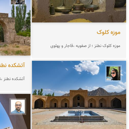
موزه کلوک
موزه کلوک نطنز ؛ از صفویه ،قاجار و پهلوی
آتشکده نطن
سپیده اصلان
آتشکده نطنز ،ن
بابک ا