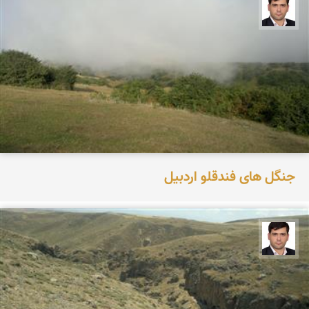
علیرضا یوسفی
جنگل های فندقلو اردبیل
علیرضا یوسفی