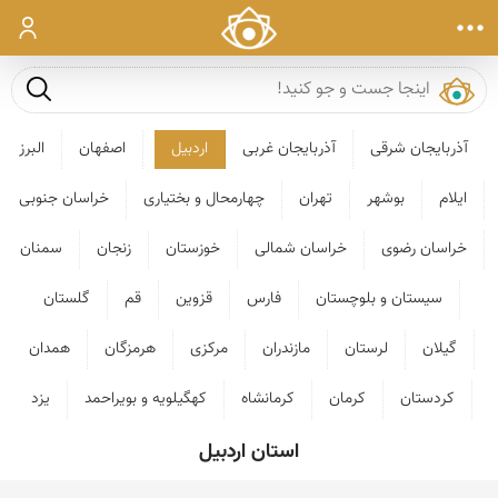
ورود
جست و ج
آذربایجان شرقی
آذربایجان غربی
اردبیل
اصفهان
البرز
ایلام
بوشهر
تهران
چهارمحال و بختیاری
خراسان جنوبی
خراسان رضوی
خراسان شمالی
خوزستان
زنجان
سمنان
سیستان و بلوچستان
فارس
قزوین
قم
گلستان
گیلان
لرستان
مازندران
مرکزی
هرمزگان
همدان
کردستان
کرمان
کرمانشاه
کهگیلویه و بویراحمد
یزد
استان اردبیل