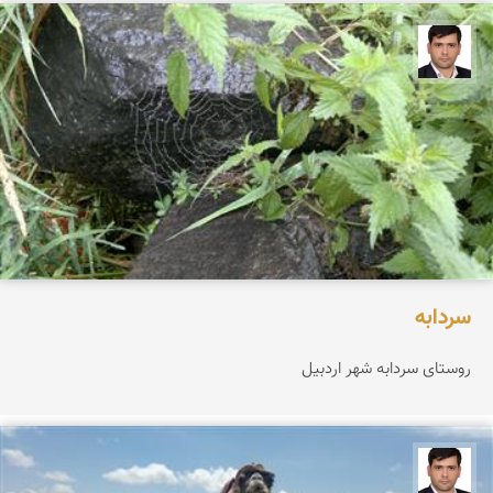
علیرضا یوسفی
سردابه
روستای سردابه شهر اردبیل
علیرضا یوسفی