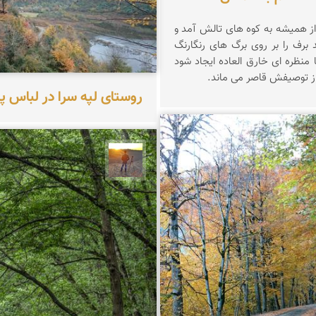
از همیشه به کوه های تالش آمد و
 برف را بر روی برگ های رنگارنگ
ا منظره ای خارق العاده ایجاد شود
از توصیفش قاصر می ماند.
روستای لپه سرا در لباس پا
ریری پیرهراتی
مهدی مخلصیان