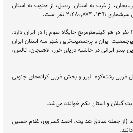
این استان، دارای مرز بین‌المللی از طریق آستارا با جمهوری آذربایجان است که از شمال به کاسپین و کشور آذربایجان، از غرب به استان اردبیل، از جنوب به استان 
گیلان دهمین استان پرجمعیت و بیست و هشتمین استان وسیع ایران است. تراکم جمعیت در این استان با ۱۷۷ نفر در هر کیلومترمربع جایگاه سوم را در ایران دارد. 
کلانشهر رشت با داشتن ۴۶ درصد جمعیت کل استان، مرکز و پرجمعیت‌ترین شهر استان گیلان و دوازدهمین شهر پرجمعیت ایران و پرجمعیت‌ترین شهر سه استان ایران 
در ساحل دریای خزر است. از دیگر شهرهای پرجمعیت این استان می‌توان به ترتیب به شهرهای بندر انزلی، مهمترین بندر ایرانی در حاشیه دریای خزر، لاهیجان، تالش، 
طبیعت گیلان، پوشیده از جنگل و دارای آب و هوای معتدل و مرطوب است. این استان شامل مناطق سرسبز شمال غربی رشته‌کوه البرز و بخش غربی کرانه‌های جنوبی 
سنت مقاومت در برابر اشغالگران موضوعی تکراری در نوشته‌های نویسندگان و تاریخ‌نگاران محلّی و ملی‌گرا می‌باشد (از جمله صادق هدایت، احمد کسروی، غلام حسین 