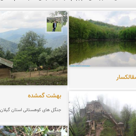
کشاورزمحمدیان
علیرضا رستمی
الکسار
بهشت گمشده
 زینلیان
جنگل های کوهستانی استان گیلان