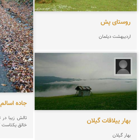
روستای پش
اردیبهشت دیلمان
مجید حاجی پور‍‍‍
جاده اسالم 
تالش زیبا در 
بهار ییلاقات گیلان
خالق یکتاست ک
بهار گیلان