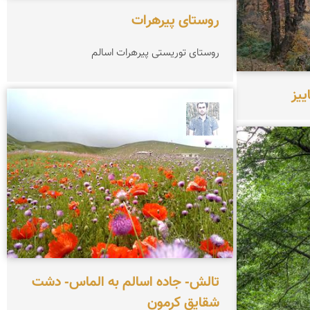
روستای پیرهرات
روستای توریستی پیرهرات اسالم
ییز
کاظم حریری پیرهراتی
تالش- جاده اسالم به الماس- دشت
شقایق کرمون