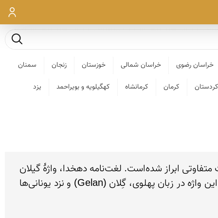
ورود
جست و ج
خراسان رضوی
خراسان شمالی
خوزستان
زنجان
سمنان
ردستان
کرمان
کرمانشاه
کهگیلویه و بویراحمد
یزد
استان گیلان، از استان‌های شمالی ایران به مرکزیت کلانشهر رشت است. دربارهٔ نام گیلان و معانی واژهٔ گیل، نظرات متفاوتی ابراز شده‌است. لغت‌نامه دهخدا، واژهٔ گیلان 
را برگرفته از «گیل»، به‌اضافهٔ پسوند مکان «ان»، به معنای محل سکونت گیل‌ها دانسته و افزوده‌است که صورت این واژه در زبان پهلوی، گِلان (Gelan) و نزد یونانی‌ها 