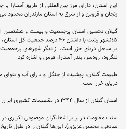
صادقی، محسن عزیزی). این‌ها گیلان را در طول تاریخ به گفته‌ی مینورسکی «پرچم‌دار ایران‌گرایی (ایرانیسم)» می‌دانند.