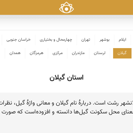
ایلام
بوشهر
تهران
چهارمحال و بختیاری
خراسان جنوبی
گیلان
لرستان
مازندران
مرکزی
هرمزگان
همدان
ک
استان گیلان