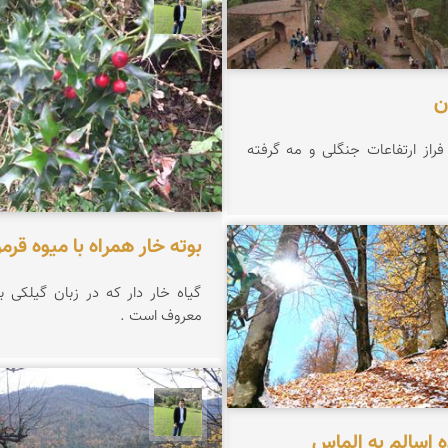
علیرضا رستمی
ن
فراز ارتفاعات جنگلی و مه گرفته
بوته خار همراه با میوه قرمز
ریری پیرهراتی
گیاه خار دار که در زبان گیلکی ب
معروف است .
علیرضا رستمی
 اسالم به الماس