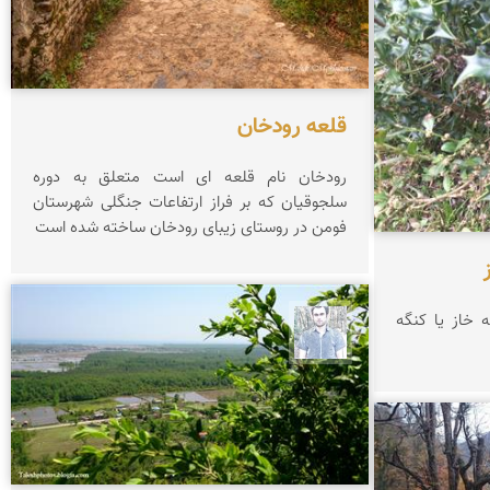
قلعه رودخان
رودخان نام قلعه ای است متعلق به دوره
سلجوقیان که بر فراز ارتفاعات جنگلی شهرستان
فومن در روستای زیبای رودخان ساخته شده است
ه خاز یا کنگه
کاظم حریری پیرهراتی