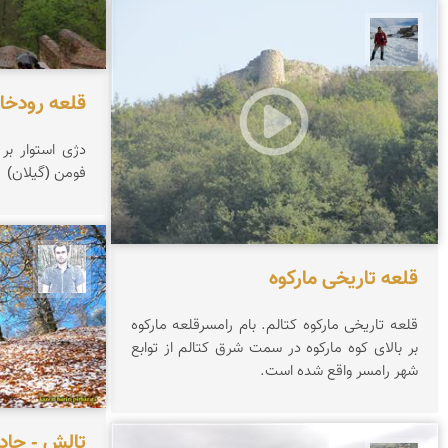
محمد رفیعی
قلعه رودخا
دژی استوار بر 
فومن (گیلان)
کاظم ح
قلعه تاریخی مارکوه
قلعه تاریخی مارکوه کتالم. بام رامسرقلعه مارکوه
بر بالای کوه مارکوه در سمت شرق کتالم از توابع
شهر رامسر واقع شده است.
تالش - جاده