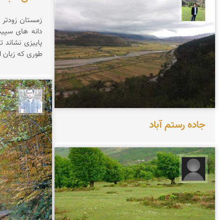
علیرضا رستمی
زمستان زودتر 
دانه های سپید
پاییزی نشاند ت
طوری که زبان 
کاظم ح
جاده رستم آباد
مجید حاجی پور‍‍‍