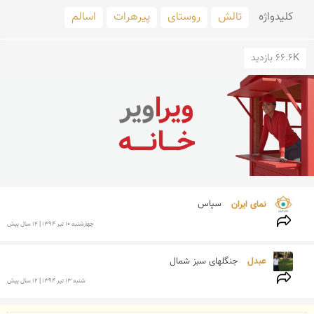
کلید‌واژه
تالش
روستای
پیرهرات
اسالم
66.6K بازدید
نمای ایران 
سپاس
چهارشنبه 10 تير 1394 | 12 سال پیش
عبدل 
جنگلهای سبز شمال
شنبه 13 تير 1394 | 12 سال پیش