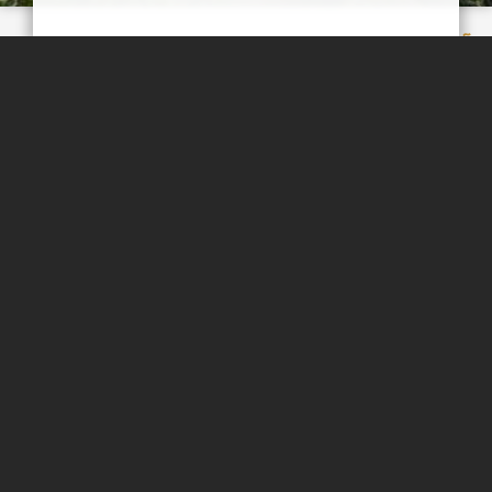
آسور
روستایی در دل ارتفاعات سر به فلک کشیده البرز مرکزی
مهرداد زینلیان