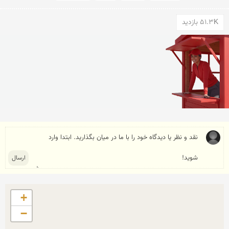
51.3K بازدید
+
−