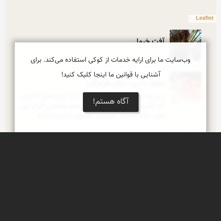
Leaflet
آفت خرما
وب‌سایت ما برای ارایه خدمات از کوکی استفاده می‌کند. برای
آشنایی با قوانین ما اینجا کلیک کنید!
شلوار بندری - زنان هرمزگان
زنان بندری روی دم پاچه شلوار  یا با چرخ های گلدوزی 
آگاه هستم!
آنرا گلدوزی میکنند و برای شلوارهای مجلسی آنرا با نوار 
های بافته شده از خوس و گلابتون تزیین میکنند
عسل وحشی
زمستان فصل شکفتن
در هرمزگان بخاطر شرایط آب و هوایی زمستان تازه 
فصل شکفتن و به بار نشستن است و این گل زیبای 
وحشی هم در کوهستان  فین تازه به گل نشسته دیماه 