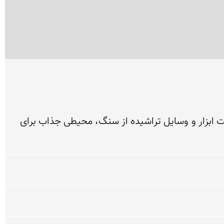
محمد احمدی استاد بنّای اهل روستای کهتویه بستک هرمزگان با دستکند هایش در دل کوه و ایجاد چند اتاق، ساخت ابزار و وسایل تراشیده از سنگ، محیطی جذاب برای 