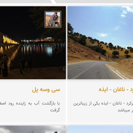
زعیمی یزدی
جمال زعیمی یزدی
- ناغان - ایذه
سی وسه پل
د - ناغان - ایذه یکی از زیباترین
با بازگشت آب به زاینده رود اصف
 میباشد
گرفت