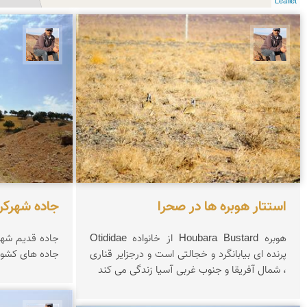
Leaflet
جمال زعیمی یزدی
جمال 
استتار هوبره ها در صحرا
جاده شهرکرد 
هوبره Houbara Bustard از خانواده Otididae
جاده قدیم شهرکر
پرنده ای بیابانگرد و خجالتی است و درجزایر قناری
جاده های کشور
، شمال آفریقا و جنوب غربی آسیا زندگی می كند