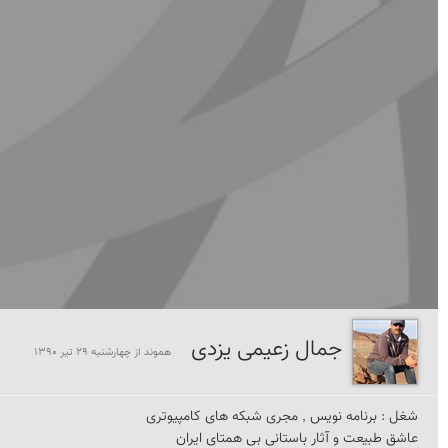
جمال زعیمی یزدی
هموند از چهارشنبه 29 تير 1390