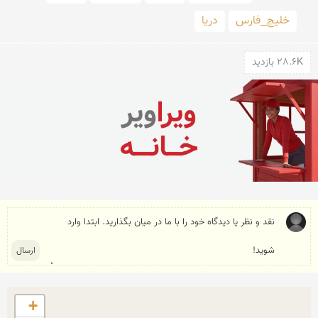
خلیج_فارس
دریا
28.6K بازدید
+