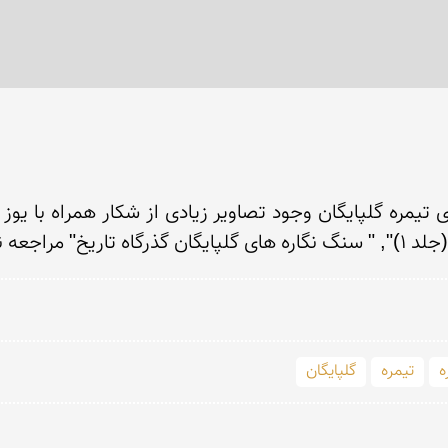
عه نمایید.
ه
تیمره
گلپایگان