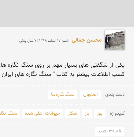
محسن جمالی
شنبه 17 اسفند 1398 | 7 سال پیش
کسب اطلاعات بیشتر به کتاب " سنگ نگاره های ایران (جلد 1)", " سنگ نگاره های گلپایگان گذرگاه تاریخ" مراج
دسته‌بندی
اصفهان
سنگ‌نگاره‌ها
کلید‌واژه
یوز
باز
شکار
حیوانات اهلی شده
سنگ نگار
37.8K بازدید