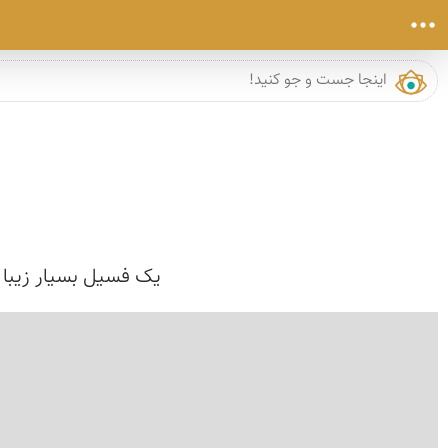
یک فسیل بسیار زیبا ک
›