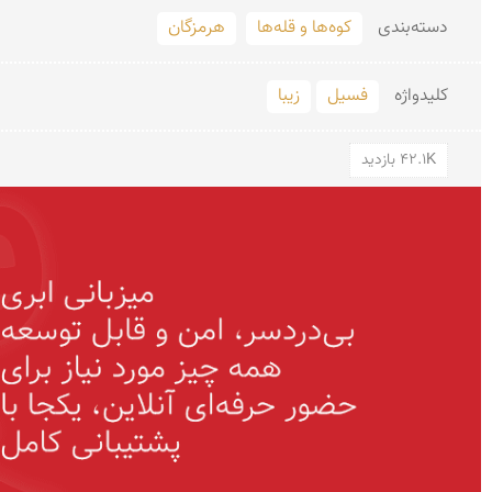
دسته‌بندی
کوه‌ها و قله‌ها
هرمزگان
کلید‌واژه
فسیل
زیبا
42.1K بازدید