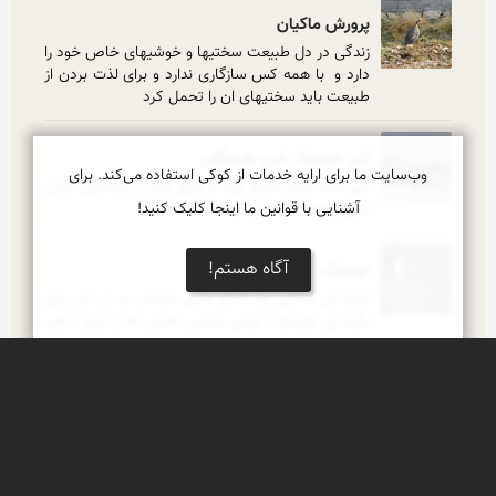
پرورش ماکیان
زندگی در دل طبیعت سختیها و خوشیهای خاص خود را 
دارد و  با همه کس سازگاری ندارد و برای لذت بردن از 
طبیعت باید سختیهای ان را تحمل کرد
کپر kapar - فین هرمزگان
وب‌سایت ما برای ارایه خدمات از کوکی استفاده می‌کند. برای
کپر خانه مردم قدیم بوده و هنوز هم در مناطقی منازل 
آشنایی با قوانین ما اینجا کلیک کنید!
کپری وجود دارد و از آن استفاده میکنند
آگاه هستم!
دوسنگ
کوزه ای سفالی به اندازه های مختلف و در دار برای 
نگهداری مهیاوه ( نوعی سوس محلی که از نوع خاص 
ماهی تهیه میشود ) . در بعضی از شهر های ایران برای 
نگهداری روغن از ان استفاده میشد . به این ظرف 
سفالی در فین هرمزگان دوسنگ doseng گفته میشود
ابزار کار
نخل داران این سه ابزار اصل ابزار کارشان است . پروند 