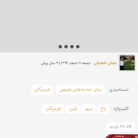
عبدل شعبانی
جمعه 11 اسفند 1396 | 9 سال پیش
دسته‌بندی
سایر جاذبه‌های طبیعی
هرمزگان
کلید‌واژه
باغ
شهر
فین
هرمزگان
48.6K بازدید