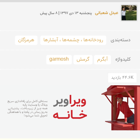
عبدل شعبانی
پنجشنبه 13 دی 1397 | 8 سال پیش
دسته‌بندی
رودخانه‌ها ، چشمه‌ها ، آبشارها
هرمزگان
کلید‌واژه
آبگرم
گرمش
garmosh
44.6K بازدید