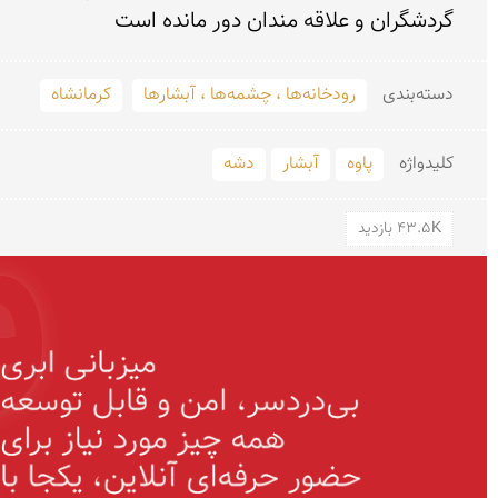
گردشگران و علاقه مندان دور مانده است  
دسته‌بندی
رودخانه‌ها ، چشمه‌ها ، آبشارها
کرمانشاه
کلید‌واژه
پاوه
آبشار
دشه
43.5K بازدید