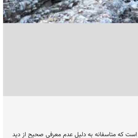
روستای زیبای دشه در دامنه کوه آتشگا با چشمه های پر آب و آبشارهای بلند یکی از قطب های گردشگری ایران است که متاسفانه به دلیل عدم معرفی صحیح از دید 