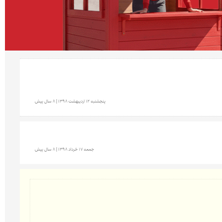
پنجشنبه 12 ارديبهشت 1398 | 8 سال پیش
جمعه 17 خرداد 1398 | 8 سال پیش