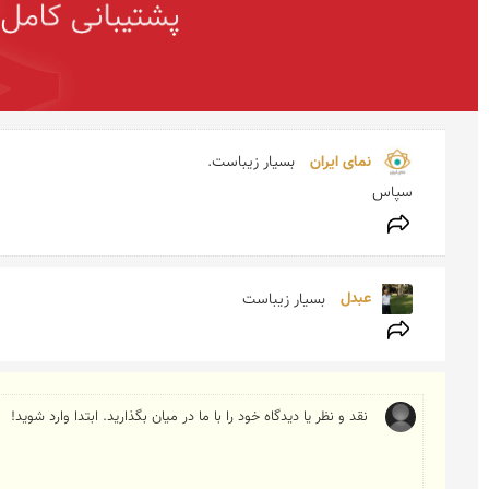
نمای ایران 
سپاس
عبدل 
بسیار زیباست