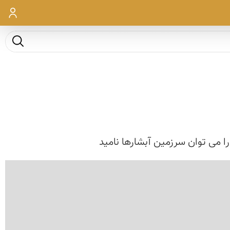
ورود
جست و ج
ا می توان سرزمین آبشارها نامید
‹