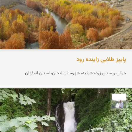
پاییز طلایی زاینده رود
حوالی روستای زردخشوئیه، شهرستان لنجان، استان اصفهان
مهرداد زینلیان