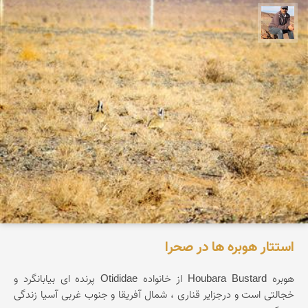
جمال زعیمی یزدی
استتار هوبره ها در صحرا
هوبره Houbara Bustard از خانواده Otididae پرنده ای بیابانگرد و
خجالتی است و درجزایر قناری ، شمال آفریقا و جنوب غربی آسیا زندگی