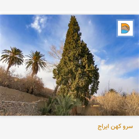
دریاچه کویر
سرو کهن ایراج