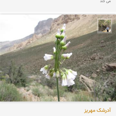
می كند
سیدحسین رضوانی
آدرشک مهریز