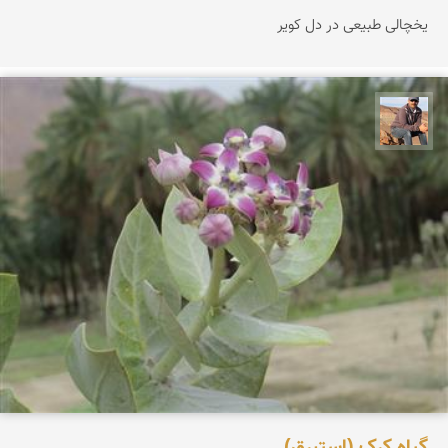
یخچالی طبیعی در دل کویر
جمال زعیمی یزدی