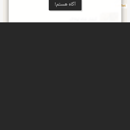
آگاه هستم!
Leaflet
آبشار شاه لولاک
نزدیک ترین آبشار دائمی طبیعی به شهر اصفهان
پاییز طلایی زاینده رود
حوالی روستای زردخشوئیه، شهرستان لنجان، استان 
اصفهان
پرکستان
روستایی آرمیده بر کرانه زنده رود، 68 کیلومتری جنوب 
غرب اصفهان
زنده رود حیات بخش
حوالی روستای چم علیشاه، 70 کیلومتری جنوب غرب 
اصفهان