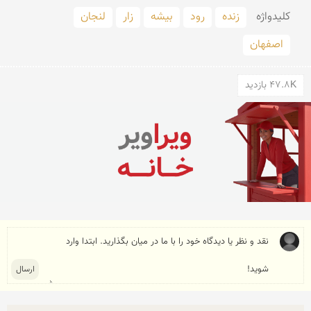
کلید‌واژه
زنده
رود
بیشه
زار
لنجان
اصفهان
47.8K بازدید