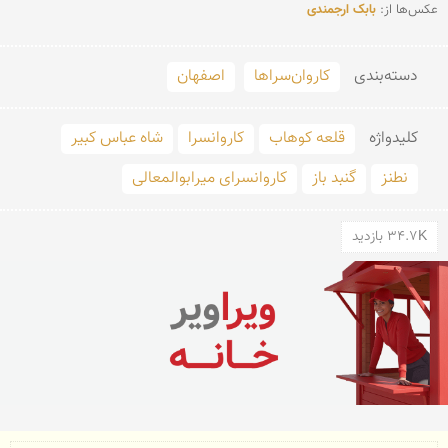
عکس‌ها از: 
بابک ارجمندی
دسته‌بندی
کاروان‌سراها
اصفهان
کلید‌واژه
قلعه كوهاب
کاروانسرا
شاه عباس کبیر
نطنز
گنبد باز
كاروانسرای میرابوالمعالی
34.7K بازدید