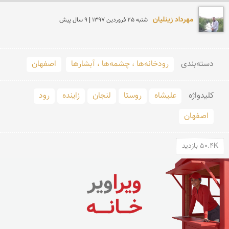
مهرداد زینلیان
شنبه 25 فروردين 1397 | 9 سال پیش
دسته‌بندی
رودخانه‌ها ، چشمه‌ها ، آبشارها
اصفهان
کلید‌واژه
علیشاه
روستا
لنجان
زاینده
رود
اصفهان
50.4K بازدید