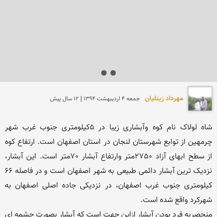
مهرداد زینلیان
جمعه 4 ارديبهشت 1394 | 12 سال پیش
شاه لولاک نام کوه وآبشاری زیبا در 5کیلومتری جنوب غرب شهر 
چرمهین از توابع شهرستان لنجان در استان اصفهان است. ارتفاع کوه 
از سطح ابهای آزاد 2750متر وارتفاع آبشار 70متر است. این آبشار، 
نزدیک ترین آبشار دائمی طبیعی به شهر اصفهان است و در فاصله 66 
کیلومتری جنوب غرب اصفهان، در نزدیکی جاده اصلی اصفهان به 
منحصربه فرد بودن آبشار ازاین جهت است که آبشار بصورت چشمه ای 