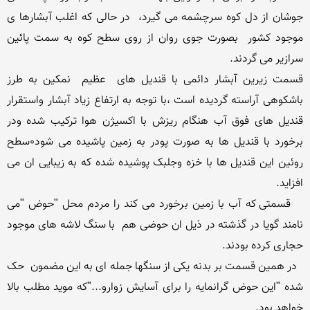
جوشان از دل کوه سرچشمه می گیرد،  در حالی که اغلب آبشارها ی  
موجود کشور  بصورت جوی روان از روی سطح کوه به سمت پائین 
قسمت زیرین آبشار دائمی با قندیل های  عظیم  نمکین به طرز 
باشکوهی آراسته گردیده است ،با توجه به ارتفاع زیاد آبشار واستقرار 
قندیل های فوق آب هنگام ریزش با اکسیژن هوا ترکیب شده ودر 
برخورد با قندیل ها به صورت پودر به زمین پاشیده می شود0سطح 
روئین این قندیل ها با خزه وجلبک پوشیده شده که به زیبایی ان می 
   قسمتی که آب با زمین برخورد می کند را مردم محل "حوض "می 
نامند گویا در گذشته در ذیل ان حوضی هم  با سنگ لاشه های موجود 
  در همین قسمت بر بدنه یکی از سنگها جمله ای به این مضمون  حک 
شده "این حوض گرانمایه را برای آسایش زوارو..."که موید مطلب بالا 