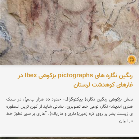
رنگین نگاره های pictographs بزکوهی Ibex در
غارهای کوهدشت لرستان
نقش بزکوهی رنگین نگاره( پیکتوگراف- حدود ده هزار پ.م)، در سبک
هنری اندیشه نگار، نوعی خط تصویری، نشانی شاید از کهن ترین اسطوره
ی زیست بشر بر روی کره زمین(ماری و ماریانه)، آغاری بر سیر تطورّ خط
در ایران