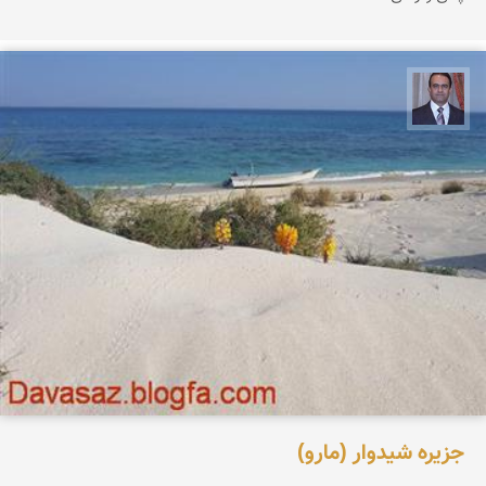
نادر چقاجردی
جزیره شیدوار (مارو)