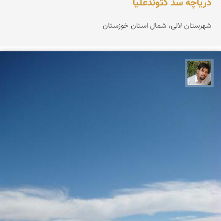
دریاچه سد گتوندعلیا
شهرستان لالی، شمال استان خوزستان
احمد خدابنده