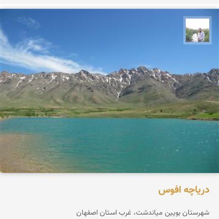
مهرداد زینلیان
دریاچه افوس
شهرستان بویین میاندشت، غرب استان اصفهان