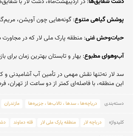
دشت شقایق‌ها
پوشش گیاهی متنوع
حیات‌وحش غنی
آب‌وهوای مطبوع
این منطقه، با فاصله‌ای کمتر از دو ساعت از تهران، فرصتی بی‌نظیر برای فرار از هیاهوی شهر و غرق شدن در آرامش طبیعت است.
دسته‌بندی
دریاچه‌ها ، سدها ، تالاب‌ها ، جزیره‌ها
مازندران
کلید‌واژه
درباچه لار
منطقه پارک ملی لار
قله دماوند
دشت