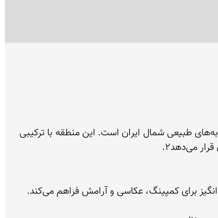
سد لار، واقع در دامنه‌های شمالی قله باشکوه دماوند و در محدوده شهرستان آمل، یکی از زیباترین و بکرترین جاذبه‌های طبیعی شمال ایران است. این منطقه با ترکیبی 