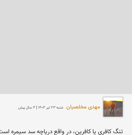
مهدی مخلصیان
شنبه 23 تير 1403 | 3 سال پیش