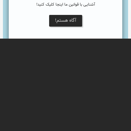
آشنایی با قوانین ما اینجا کلیک کنید!
آگاه هستم!
Leaflet
روستای باغوی جزیره کیش
باغو؛ آبادی قدیمی جزیره کیش
کشتی یونانی - جزیره کیش
ین کشتی در ۴ مرداد ۱۳۴۵ در نزدیکی روستای «باغو» 
به گِل نشست. این کشتی در سال ۱۳۲۲ توسط شرکت 
ویلیام همیلتون در گلاسکو ساخته شد. وزن کشتی در 
هنگام ساخت ۷۰۶۱ تن و طول آن ۱۳۶ متر بوده است. 
این کشتی بین مالکان انگلیسی و ایرانی مختلفی دست 
به دست شده بود و آخرین مالک آن یک یونانی بود. 