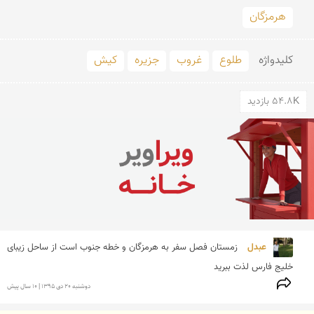
هرمزگان
کلید‌واژه
طلوع
غروب
جزیره
کیش
54.8K بازدید
عبدل 
زمستان فصل سفر به هرمزگان و خطه جنوب است از ساحل زیبای 
خلیج فارس لذت ببرید
دوشنبه 20 دی 1395 | 10 سال پیش