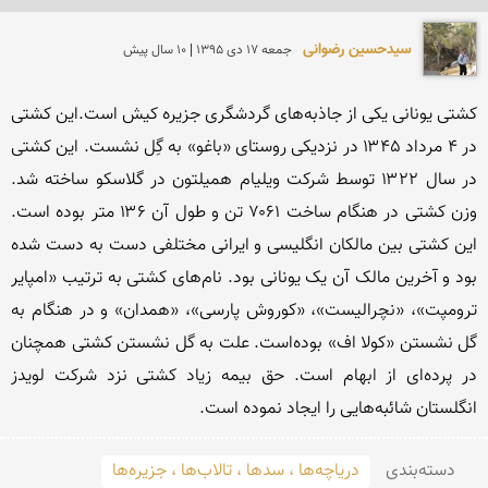
سیدحسین رضوانی
جمعه 17 دی 1395 | 10 سال پیش
کشتی یونانی یکی از جاذبه‌های گردشگری جزیره کیش است.این کشتی 
در ۴ مرداد ۱۳۴۵ در نزدیکی روستای «باغو» به گِل نشست. این کشتی 
در سال ۱۳۲۲ توسط شرکت ویلیام همیلتون در گلاسکو ساخته شد. 
وزن کشتی در هنگام ساخت ۷۰۶۱ تن و طول آن ۱۳۶ متر بوده است. 
این کشتی بین مالکان انگلیسی و ایرانی مختلفی دست به دست شده 
بود و آخرین مالک آن یک یونانی بود. نام‌های کشتی به ترتیب «امپایر 
ترومپت»، «نچرالیست»، «کوروش پارسی»، «همدان» و در هنگام به 
گل نشستن «کولا اف» بوده‌است. علت به گل نشستن کشتی همچنان 
در پرده‌ای از ابهام است. حق بیمه زیاد کشتی نزد شرکت لویدز 
انگلستان شائبه‌هایی را ایجاد نموده است.
دسته‌بندی
دریاچه‌ها ، سدها ، تالاب‌ها ، جزیره‌ها